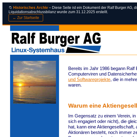
📁
Historisches Archiv
– Diese Seite ist ein Dokument der Ralf Burger AG, di
Liquidationsabschlussbilanz wurde zum 31.12.2025 erstellt.
← Zur Startseite
Bereits im Jahr 1986 begann Ralf
Computerviren und Datensicherheit
und Softwareprojekte
, die in mehr
waren.
Warum eine Aktiengesel
Im Gegensatz zu einem Verein, in 
sich engagiert oder nicht), die gl
hat, kann eine Aktiengesellschaft,
Aktionären besteht, noch immer ze