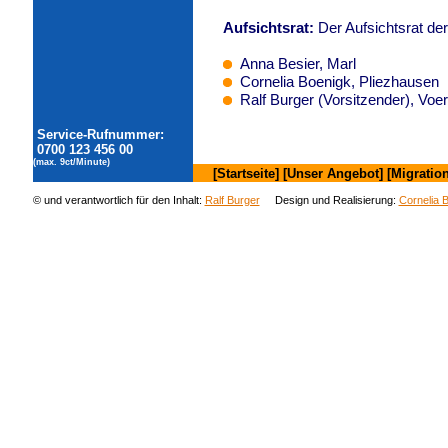
Aufsichtsrat:
Der Aufsichtsrat de
Anna Besier, Marl
Cornelia Boenigk, Pliezhausen
Ralf Burger (Vorsitzender), Voe
Service-Rufnummer:
0700 123 456 00
(max. 9ct/Minute)
[Startseite]
[Unser Angebot]
[Migration
© und verantwortlich für den Inhalt:
Ralf Burger
Design und Realisierung:
Cornelia 