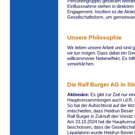
Personengruppe) gesteuert werden
Einflussnahme stehen in direktem 
Engagement. Insofern ist die Aktien
Gesellschaftsform, um gemeinsa
Unsere Philosophie
Wir lieben unsere Arbeit und sind 
wir tun mögen. Dass dabei ein Gewi
willkommener Nebeneffekt. Es hilf
verwirklichen.
Die Ralf Burger AG in St
Aktionäre:
Es gibt zur Zeit nur ei
Hauptversammlungen auch i.d.R. r
So hat der Aufsichtsrat auf der l
entschieden, dass Heidrun Besier
Ralf Burger in Zuknuft den Vorsitz
Am 23.10.2024 hat die Hauptver
beschossen, dass die Gesellschaft
Liquidatorin wurde Heidrun Besier